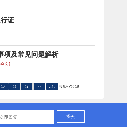
通行证
事项及常见问题解析
读全文】
10
11
12
>>
...41
共 607 条记录
提交